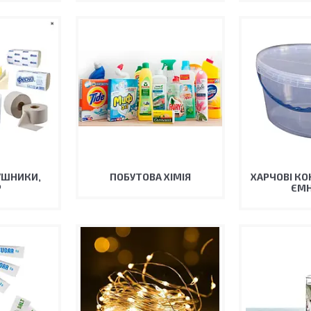
УШНИКИ,
ПОБУТОВА ХІМІЯ
ХАРЧОВІ КО
Р
ЄМН