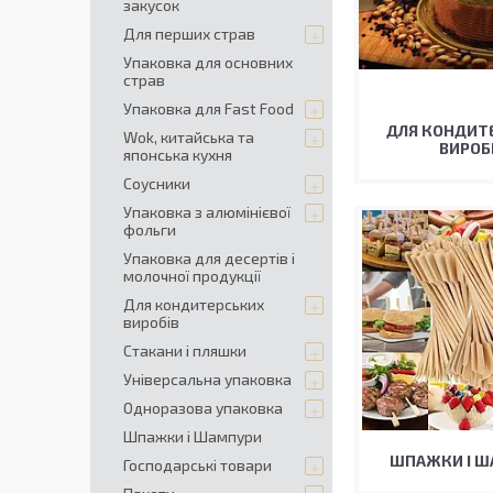
закусок
Для перших страв
Упаковка для основних
страв
Упаковка для Fast Food
ДЛЯ КОНДИТ
Wok, китайська та
ВИРОБ
японська кухня
Соусники
Упаковка з алюмінієвої
фольги
Упаковка для десертів і
молочної продукції
Для кондитерських
виробів
Стакани і пляшки
Універсальна упаковка
Одноразова упаковка
Шпажки і Шампури
ШПАЖКИ І 
Господарські товари