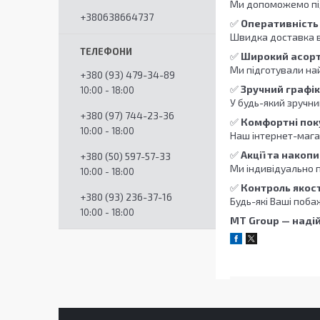
Ми допоможемо під
+380638664737
✅
Оперативність
Швидка доставка в
✅
Широкий асорт
Ми підготували най
+380 (93) 479-34-89
✅
Зручний графі
10:00 - 18:00
У будь-який зручни
+380 (97) 744-23-36
✅
Комфортні пок
10:00 - 18:00
Наш інтернет-мага
✅
Акції та накоп
+380 (50) 597-57-33
Ми індивідуально п
10:00 - 18:00
✅
Контроль якост
+380 (93) 236-37-16
Будь-які Ваші поба
10:00 - 18:00
MT Group — надій