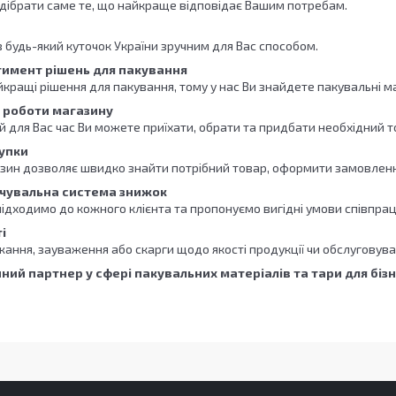
ібрати саме те, що найкраще відповідає Вашим потребам.
 будь-який куточок України зручним для Вас способом.
имент рішень для пакування
кращі рішення для пакування, тому у нас Ви знайдете пакувальні ма
к роботи магазину
й для Вас час Ви можете приїхати, обрати та придбати необхідний 
упки
зин дозволяє швидко знайти потрібний товар, оформити замовленн
ичувальна система знижок
ідходимо до кожного клієнта та пропонуємо вигідні умови співпрац
і
жання, зауваження або скарги щодо якості продукції чи обслуговува
ний партнер у сфері пакувальних матеріалів та тари для біз