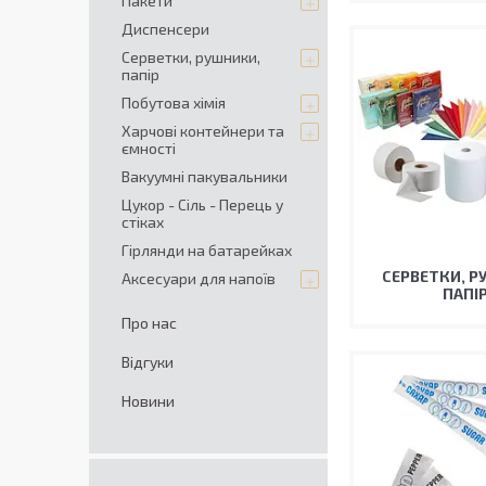
Пакети
Диспенсери
Серветки, рушники,
папір
Побутова хімія
Харчові контейнери та
ємності
Вакуумні пакувальники
Цукор - Сіль - Перець у
стiках
Гірлянди на батарейках
СЕРВЕТКИ, Р
Аксесуари для напоїв
ПАПІ
Про нас
Відгуки
Новини