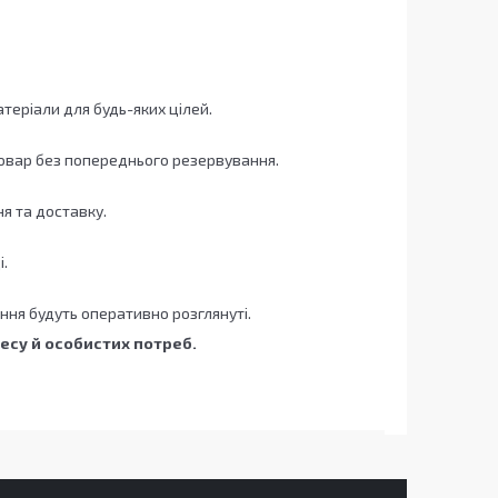
теріали для будь-яких цілей.
товар без попереднього резервування.
я та доставку.
і.
ння будуть оперативно розглянуті.
несу й особистих потреб.