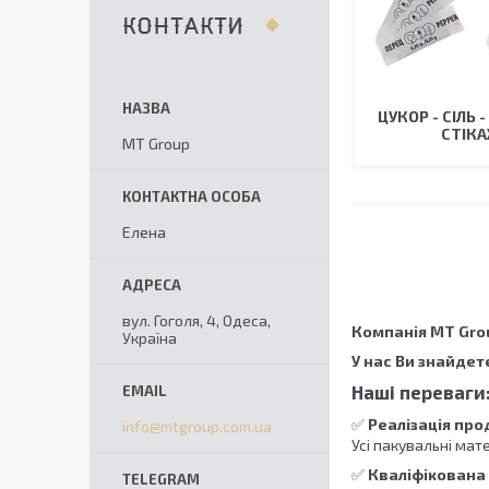
КОНТАКТИ
ЦУКОР - СІЛЬ -
СТIКА
MT Group
Елена
вул. Гоголя, 4, Одеса,
Компанія MT Gro
Україна
У нас Ви знайдет
Наші переваги
✅
Реалізація прод
info@mtgroup.com.ua
Усі пакувальні мат
✅
Кваліфікована 