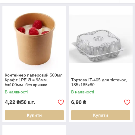
Контейнер паперовий 500мл.
Крафт 1PE Ø = 98мм.
Тортова IT-405 для тістечок,
h=100мм. без кришки
185x185х80
Кр.2035
В наявності
В наявності
4,22
6,90
₴/50 шт.
₴
Купити
Купити