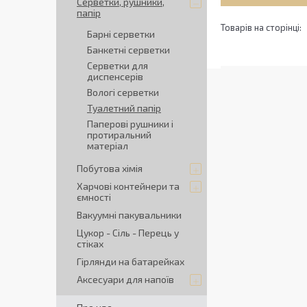
Серветки, рушники,
папір
Барні серветки
Банкетні серветки
Серветки для
диспенсерів
Вологі серветки
Туалетний папір
Паперові рушники і
протиральний
матеріал
Побутова хімія
Харчові контейнери та
ємності
Вакуумні пакувальники
Цукор - Сіль - Перець у
стiках
Гірлянди на батарейках
Аксесуари для напоїв