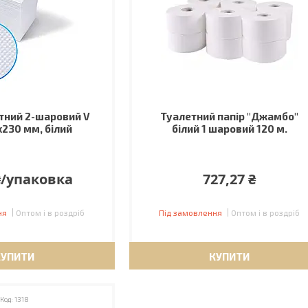
етний 2-шаровий V
Туалетний папір "Джамбо"
5х230 мм, білий
білий 1 шаровий 120 м.
₴/упаковка
727,27 ₴
ня
Оптом і в роздріб
Під замовлення
Оптом і в роздріб
КУПИТИ
КУПИТИ
1318