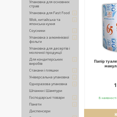
Упаковка для основних
страв
Упаковка для Fast Food
Wok, китайська та
японська кухня
Соусники
Упаковка з алюмінієвої
фольги
Упаковка для десертів і
молочної продукції
Для кондитерських
Папір туале
виробів
макул
Стакани і пляшки
Універсальна упаковка
Одноразова упаковка
1
Шпажки і Шампури
Господарські товари
В наявності
Пакети
Диспенсери