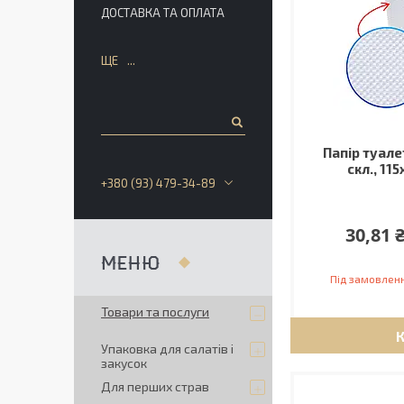
ДОСТАВКА ТА ОПЛАТА
ЩЕ
Папір туал
скл., 11
+380 (93) 479-34-89
30,81 
Під замовлен
Товари та послуги
Упаковка для салатів і
закусок
Для перших страв