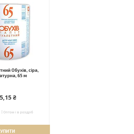
тний Обухів, сіра,
атурна, 65 м
5,15 ₴
Оптом і в роздріб
КУПИТИ