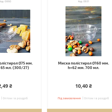
0860
0931
олістирол Ø75 мм.
Миска полістирол Ø160 мм.
 65 мл. (300/27)
h=62 мм. 700 мл.
2,49 ₴
10,40 ₴
Оптом і в роздріб
Під замовлення
Оптом і в роздріб