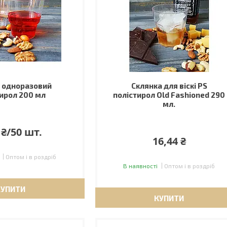
 одноразовий
Склянка для віскі РS
тирол 200 мл
полістирол Old Fashioned 290
мл.
 ₴/50 шт.
16,44 ₴
Оптом і в роздріб
В наявності
Оптом і в роздріб
КУПИТИ
КУПИТИ