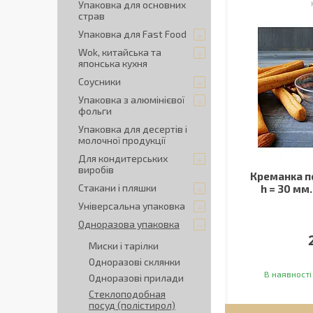
Упаковка для основних
страв
Упаковка для Fast Food
Wok, китайська та
японська кухня
Соусники
Упаковка з алюмінієвої
фольги
Упаковка для десертів і
молочної продукції
Для кондитерських
виробів
Креманка п
Стакани і пляшки
h = 30 мм.
Універсальна упаковка
Одноразова упаковка
Миски і тарілки
Одноразові склянки
В наявності
Одноразові прилади
Стеклоподобная
посуд (полістирол)