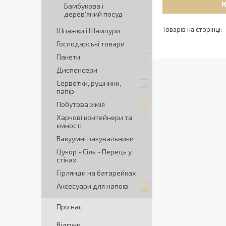
Бамбукова і
дерев'яний посуд
Шпажки і Шампури
Господарські товари
Пакети
Диспенсери
Серветки, рушники,
папір
Побутова хімія
Харчові контейнери та
ємності
Вакуумні пакувальники
Цукор - Сіль - Перець у
стiках
Гірлянди на батарейках
Аксесуари для напоїв
Про нас
Відгуки