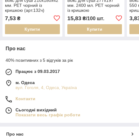
Бокс для суші 210х180х42
Бокс для суші 277х197
Бокс
мм. PET чорний із
мм. 2400 мл. PET чорний
550 
кришкою (арт.132ч)
із кришкою
кри
7,53
15,83
3,8
₴
₴/100 шт.
Купити
Купити
Про нас
40% позитивних з 5 відгуків за рік
Працює з 09.03.2017
м. Одеса
вул. Гоголя, 4, Одеса, Україна
Контакти
Сьогодні вихідний
Показати весь графік роботи
Про нас