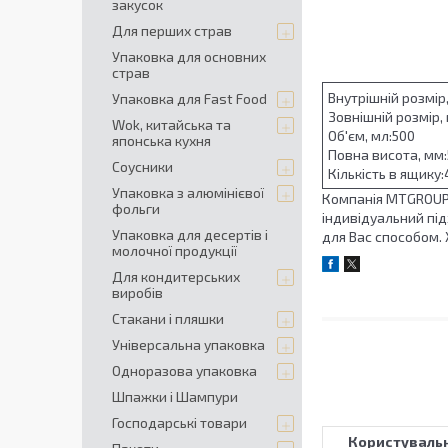
закусок
Для перших страв
Упаковка для основних
страв
Внутрішній розмір,
Упаковка для Fast Food
Зовнішній розмір, 
Wok, китайська та
Об'єм, мл:500
японська кухня
Повна висота, мм:
Соусники
Кількість в ящику:
Упаковка з алюмінієвої
Компанія MTGROUP –
фольги
індивідуальний під
Упаковка для десертів і
для Вас способом.
молочної продукції
Для кондитерських
виробів
Стакани і пляшки
Універсальна упаковка
Одноразова упаковка
Шпажки і Шампури
Господарські товари
Користувальн