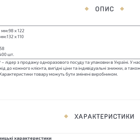
ОПИС
 мм:98 х 122
мм:132 х 110
58
400 шт.
 лідер з продажу одноразового посуду та упаковки в Україні. У на
хід до кожного клієнта, вигідні ціни та індивідуальні знижки, а та
 Характеристики товару можуть бути змінені виробником.
ХАРАКТЕРИСТИКИ
ицькі характеристики