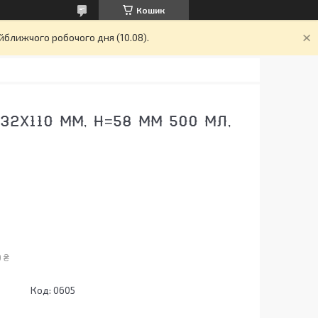
Кошик
йближчого робочого дня (10.08).
32Х110 ММ, H=58 ММ 500 МЛ,
 ₴
Код:
0605