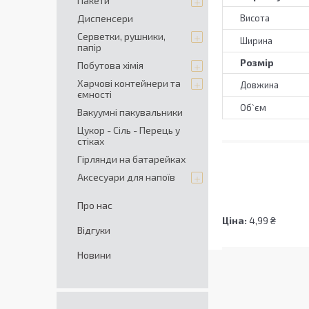
Пакети
Диспенсери
Висота
Серветки, рушники,
Ширина
папір
Розмір
Побутова хімія
Харчові контейнери та
Довжина
ємності
Об`єм
Вакуумні пакувальники
Цукор - Сіль - Перець у
стiках
Гірлянди на батарейках
Аксесуари для напоїв
Про нас
Ціна:
4,99 ₴
Відгуки
Новини