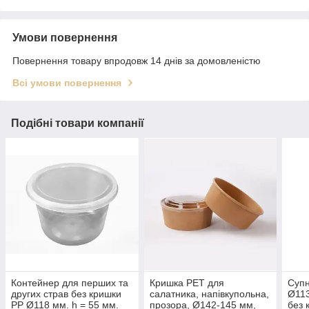
Умови повернення
Повернення товару впродовж 14 днів за домовленістю
Всі умови повернення
Подібні товари компанії
Контейнер для перших та
Кришка РЕТ для
Супн
других страв без кришки
салатника, напівкупольна,
Ø113
PP Ø118 мм. h = 55 мм.
прозора, Ø142-145 мм,
без 