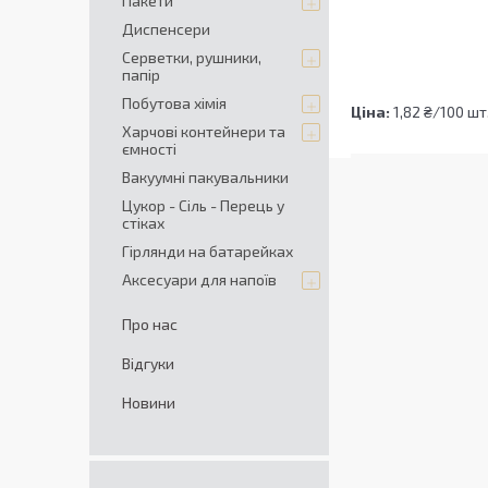
Пакети
Диспенсери
Серветки, рушники,
папір
Побутова хімія
Ціна:
1,82 ₴/100 шт
Харчові контейнери та
ємності
Вакуумні пакувальники
Цукор - Сіль - Перець у
стiках
Гірлянди на батарейках
Аксесуари для напоїв
Про нас
Відгуки
Новини