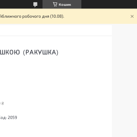
Кошик
йближчого робочого дня (10.08).
ИШКОЮ (РАКУШКА)
 ₴
Код:
2059