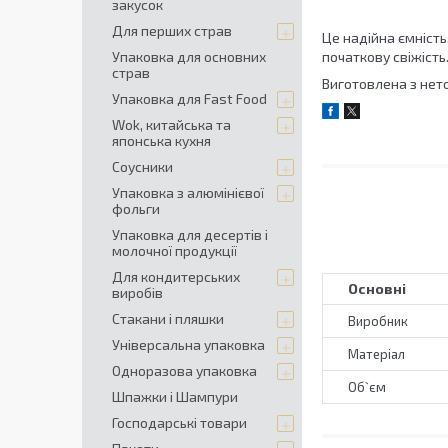
закусок
Для перших страв
Це надійна ємність
Упаковка для основних
початкову свіжість
страв
Виготовлена з нето
Упаковка для Fast Food
Wok, китайська та
японська кухня
Соусники
Упаковка з алюмінієвої
фольги
Упаковка для десертів і
молочної продукції
Для кондитерських
Основні
виробів
Стакани і пляшки
Виробник
Універсальна упаковка
Матеріал
Одноразова упаковка
Об`єм
Шпажки і Шампури
Господарські товари