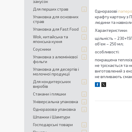
закусок
Для перших страв
Одноразові
паперо
Упаковка для основних
крафту картону з 
страв
людини та навколи
Упаковка для Fast Food
Характеристики:
Wok, китайська та
щільність – 230+15
японська кухня
об'єм – 250 мл;
Соусники
особливості:
Упаковка з алюмінієвої
покращена теплоіз
фольги
не тріскається та н
Упаковка для десертів і
виготовлений з ек
молочної продукції
не впливають смак
Для кондитерських
виробів
Стакани і пляшки
Універсальна упаковка
Одноразова упаковка
Шпажки і Шампури
Господарські товари