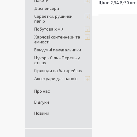
Пакети
Ціна:
2,94 ₴/50 шт.
Диспенсери
Серветки, рушники,
папір
Побутова хімія
Харчові контейнери та
ємності
Вакуумні пакувальники
Цукор - Сіль - Перець у
стiках
Гірлянди на батарейках
Аксесуари для напоїв
Про нас
Відгуки
Новини