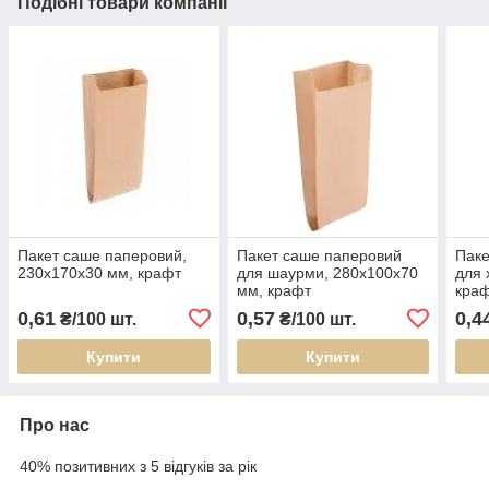
Подібні товари компанії
Пакет саше паперовий,
Пакет саше паперовий
Паке
230х170х30 мм, крафт
для шаурми, 280х100х70
для 
мм, крафт
кра
0,61
0,57
0,4
₴/100 шт.
₴/100 шт.
Купити
Купити
Про нас
40% позитивних з 5 відгуків за рік