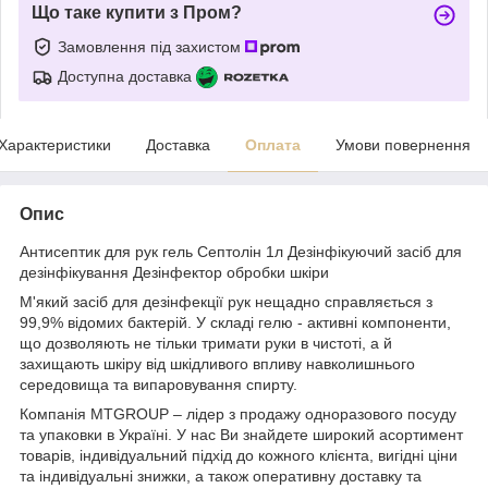
Що таке купити з Пром?
Замовлення під захистом
Доступна доставка
Характеристики
Доставка
Оплата
Умови повернення
Опис
Антисептик для рук гель Септолін 1л Дезінфікуючий засіб для
дезінфікування Дезінфектор обробки шкіри
М'який засіб для дезінфекції рук нещадно справляється з
99,9% відомих бактерій. У складі гелю - активні компоненти,
що дозволяють не тільки тримати руки в чистоті, а й
захищають шкіру від шкідливого впливу навколишнього
середовища та випаровування спирту.
Компанія MTGROUP – лідер з продажу одноразового посуду
та упаковки в Україні. У нас Ви знайдете широкий асортимент
товарів, індивідуальний підхід до кожного клієнта, вигідні ціни
та індивідуальні знижки, а також оперативну доставку та