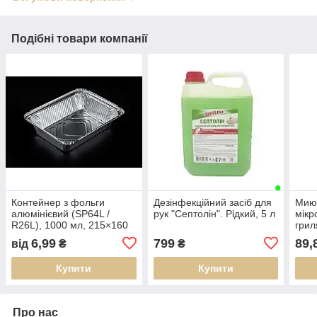
Подібні товари компанії
Контейнер з фольги
Дезінфекційний засіб для
Миюч
алюмінієвий (SP64L /
рук "Септолін". Рідкий, 5 л
мікр
R26L), 1000 мл, 215×160
грил
мм, h=50 мм
Сан 
6,99
799
89,
від
₴
₴
Купити
Купити
Про нас