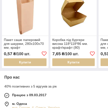
Пакет саше паперовий
Коробка під бургери
Паке
для шаурми, 280х100х70
висока 118*118*86 мм.
для 
мм, крафт
крафт/крафт (80)
мм, 
0,57
7,65
0,5
₴/100 шт.
₴/100 шт.
Купити
Купити
Про нас
40% позитивних з 5 відгуків за рік
Працює з 09.03.2017
м. Одеса
вул. Гоголя, 4, Одеса, Україна