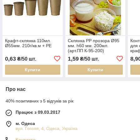
Крафт-склянка 110мл.
Склянка PP прозора Ø95
Конт
Ø55мм. 210г/кв.м + PE
мм. h60 мм. 200мл.
для 
(арт.ПП К-95-200)
краф
мм. 
0,63
1,59
8,9
₴/50 шт.
₴/50 шт.
Кр.2
Купити
Купити
Про нас
40% позитивних з 5 відгуків за рік
Працює з 09.03.2017
м. Одеса
вул. Гоголя, 4, Одеса, Україна
Контакти