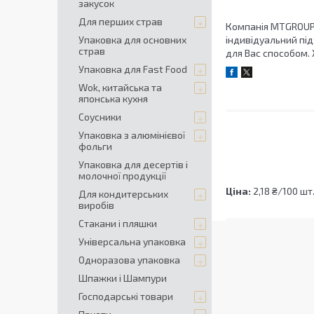
закусок
Для перших страв
Компанія MTGROUP –
Упаковка для основних
індивідуальний під
страв
для Вас способом.
Упаковка для Fast Food
Wok, китайська та
японська кухня
Соусники
Упаковка з алюмінієвої
фольги
Упаковка для десертів і
молочної продукції
Ціна:
2,18 ₴/100 шт
Для кондитерських
виробів
Стакани і пляшки
Універсальна упаковка
Одноразова упаковка
Шпажки і Шампури
Господарські товари