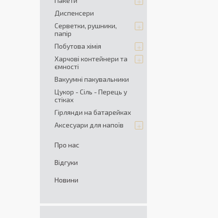
Пакети
Диспенсери
Серветки, рушники,
папір
Побутова хімія
Харчові контейнери та
ємності
Вакуумні пакувальники
Цукор - Сіль - Перець у
стiках
Гірлянди на батарейках
Аксесуари для напоїв
Про нас
Відгуки
Новини